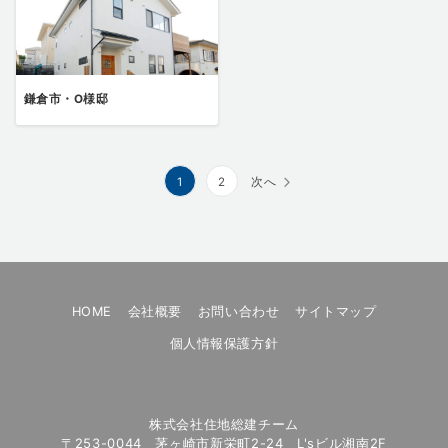
鎌倉市・O様邸
投
1
2
次へ
稿
の
ペ
ー
HOME
会社概要
お問い合わせ
サイトマップ
ジ
送
個人情報保護方針
り
株式会社住地総建チーム
〒253-0044 茅ヶ崎市新栄町2-24 L'sビル湘南2F