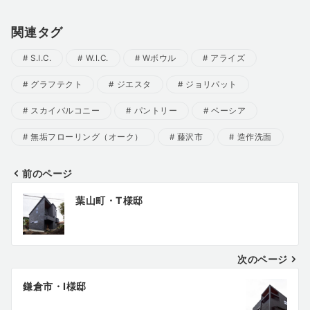
関連タグ
S.I.C.
W.I.C.
Wボウル
アライズ
グラフテクト
ジエスタ
ジョリパット
スカイバルコニー
パントリー
ベーシア
無垢フローリング（オーク）
藤沢市
造作洗面
前のページ
投
葉山町・T様邸
稿
ナ
ビ
次のページ
ゲ
ー
鎌倉市・I様邸
シ