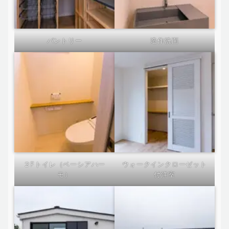
パントリー
造作洗面
２Fトイレ（ベーシアハー
ウォークインクローゼット
モ）
付洋室