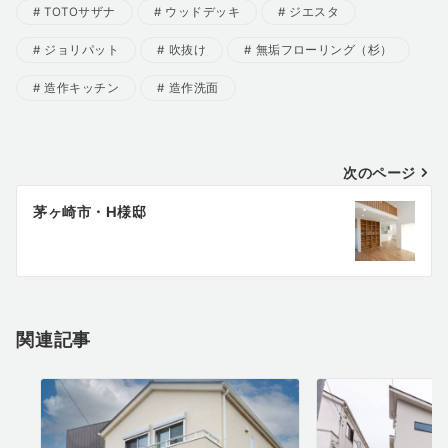
TOTOサザナ
ウッドデッキ
ジエスタ
ジョリパット
吹抜け
無垢フローリング（杉）
造作キッチン
造作洗面
投
次のページ
稿
茅ヶ崎市・H様邸
ナ
ビ
ゲ
ー
シ
関連記事
ョ
ン